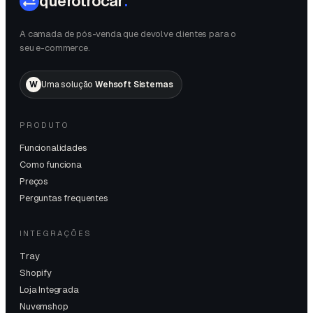
querotrocar
.
A camada de pós-venda que devolve clientes para o
seu e-commerce.
W
Uma solução
Wehsoft Sistemas
PRODUTO
Funcionalidades
Como funciona
Preços
Perguntas frequentes
INTEGRAÇÕES
Tray
Shopify
Loja Integrada
Nuvemshop