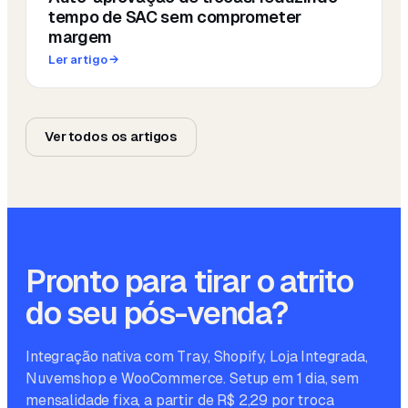
tempo de SAC sem comprometer
margem
Ler artigo
→
Ver todos os artigos
Pronto para tirar o atrito
do seu pós-venda?
Integração nativa com Tray, Shopify, Loja Integrada,
Nuvemshop e WooCommerce. Setup em 1 dia, sem
mensalidade fixa, a partir de R$ 2,29 por troca