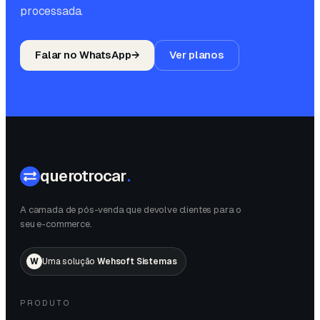
processada.
Falar no WhatsApp
→
Ver planos
querotrocar
.
A camada de pós-venda que devolve clientes para o
seu e-commerce.
W
Uma solução
Wehsoft Sistemas
PRODUTO