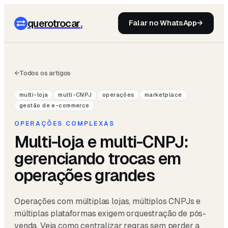
querotrocar
.
Falar no WhatsApp
→
←
Todos os artigos
multi-loja
multi-CNPJ
operações
marketplace
gestão de e-commerce
OPERAÇÕES COMPLEXAS
Multi-loja e multi-CNPJ:
gerenciando trocas em
operações grandes
Operações com múltiplas lojas, múltiplos CNPJs e
múltiplas plataformas exigem orquestração de pós-
venda. Veja como centralizar regras sem perder a