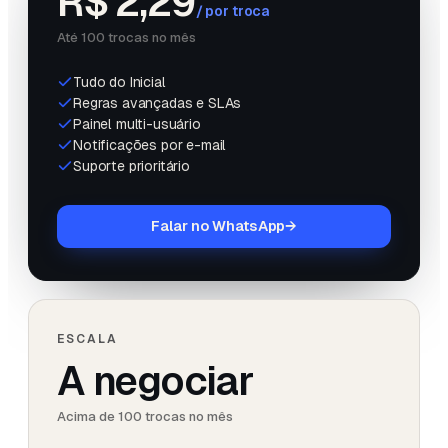
R$ 2,29
/
por troca
Até 100 trocas no mês
Tudo do Inicial
Regras avançadas e SLAs
Painel multi-usuário
Notificações por e-mail
Suporte prioritário
Falar no WhatsApp
→
ESCALA
A negociar
Acima de 100 trocas no mês