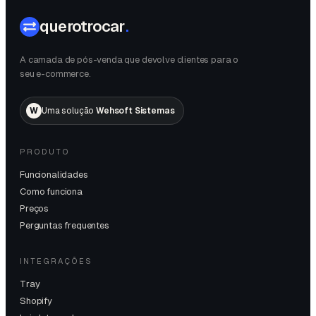
querotrocar
.
A camada de pós-venda que devolve clientes para o
seu e-commerce.
W
Uma solução
Wehsoft Sistemas
PRODUTO
Funcionalidades
Como funciona
Preços
Perguntas frequentes
INTEGRAÇÕES
Tray
Shopify