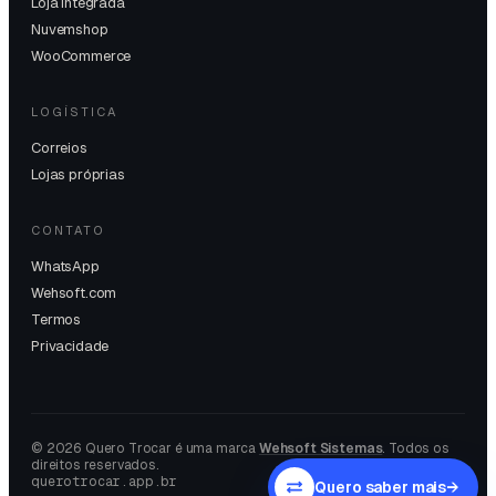
Loja Integrada
Nuvemshop
WooCommerce
LOGÍSTICA
Correios
Lojas próprias
CONTATO
WhatsApp
Wehsoft.com
Termos
Privacidade
©
2026
Quero Trocar é uma marca
Wehsoft Sistemas
. Todos os
direitos reservados.
querotrocar.app.br
Quero saber mais
→