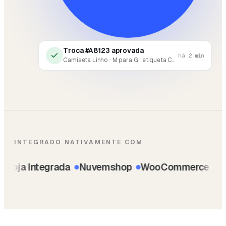
Troca #A8123 aprovada
há 2 min
Camiseta Linho · M para G · etiqueta Correios enviada
INTEGRADO NATIVAMENTE COM
Loja Integrada
Nuvemshop
WooCommerce
Loja