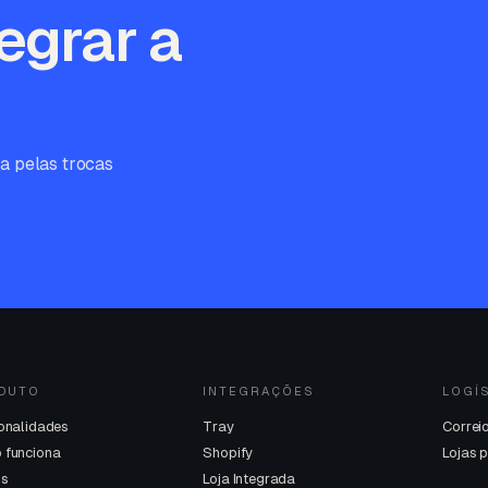
egrar a
a pelas trocas
DUTO
INTEGRAÇÕES
LOGÍ
onalidades
Tray
Correi
 funciona
Shopify
Lojas 
os
Loja Integrada