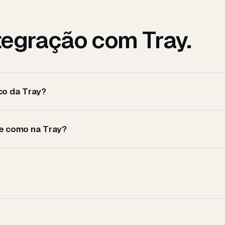
ntegração com
Tray
.
co da Tray?
ce como na Tray?