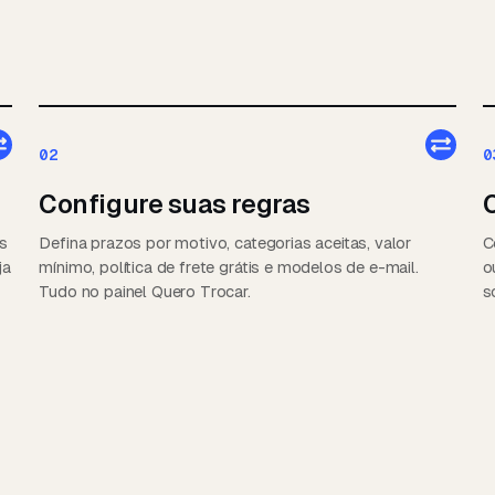
02
0
Configure suas regras
C
s
Defina prazos por motivo, categorias aceitas, valor
C
ja
mínimo, política de frete grátis e modelos de e-mail.
o
Tudo no painel Quero Trocar.
s