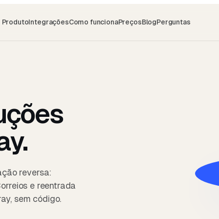
Produto
Integrações
Como funciona
Preços
Blog
Perguntas
uções
ay.
ação reversa:
Correios e reentrada
ray, sem código.