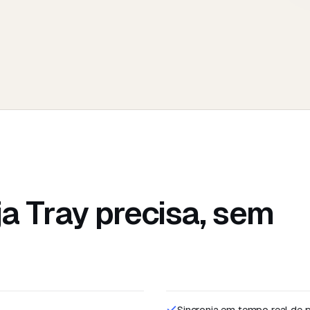
ja
Tray
precisa, sem
Sincronia em tempo real de p