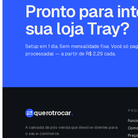
Pronto para int
sua loja
Tray
?
Setup em 1 dia. Sem mensalidade fixa. Você só pag
processadas — a partir de R$ 2,29 cada.
PRO
querotrocar
.
Funci
A camada de pós-venda que devolve clientes para
Como
o seu e-commerce.
Preç