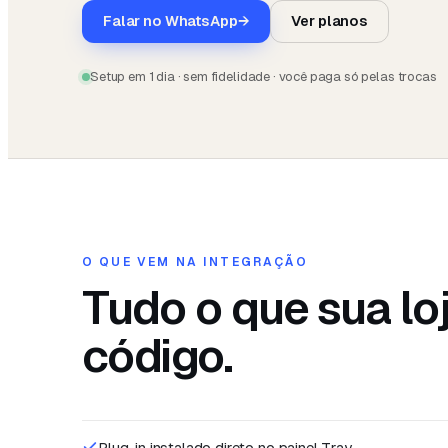
Falar no WhatsApp
→
Ver planos
Setup em 1 dia · sem fidelidade · você paga só pelas trocas
O QUE VEM NA INTEGRAÇÃO
Tudo o que sua lo
código.
Plug-in instalado direto no painel Tray