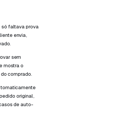
 só faltava prova
liente envia,
vado.
rovar sem
e mostra o
e do comprado.
automaticamente
edido original,
 casos de auto-