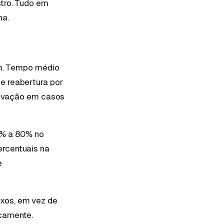
tro. Tudo em
ha.
am. Tempo médio
e reabertura por
provação em casos
0% a 80% no
ercentuais na
e
xos, em vez de
icamente.