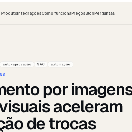
Produto
Integrações
Como funciona
Preços
Blog
Perguntas
auto-aprovação
SAC
automação
NS
mento por imagen
visuais aceleram
ção de trocas