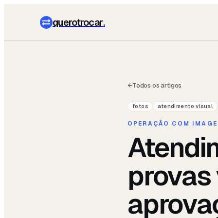
querotrocar
.
←
Todos os artigos
fotos
atendimento visual
OPERAÇÃO COM IMAGE
Atendi
provas 
aprova