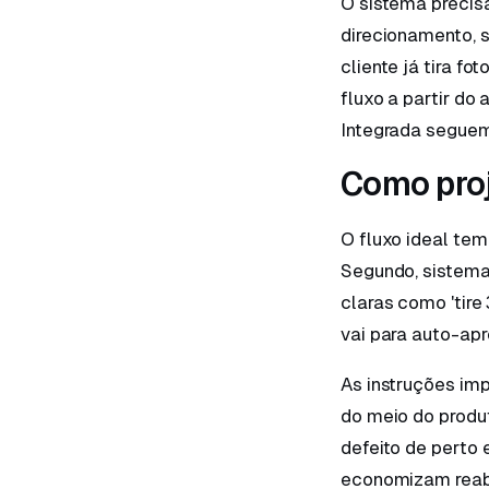
O sistema precisa
direcionamento, s
cliente já tira fo
fluxo a partir do
Integrada seguem
Como proj
O fluxo ideal tem 
Segundo, sistema 
claras como 'tire 
vai para auto-ap
As instruções imp
do meio do produt
defeito de perto e
economizam reab