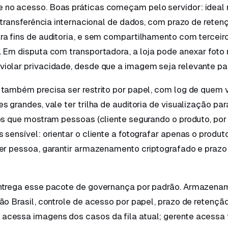
no acesso. Boas práticas começam pelo servidor: ideal
r transferência internacional de dados, com prazo de reten
ra fins de auditoria, e sem compartilhamento com tercei
. Em disputa com transportadora, a loja pode anexar foto
iolar privacidade, desde que a imagem seja relevante pa
 também precisa ser restrito por papel, com log de quem 
s grandes, vale ter trilha de auditoria de visualização p
os que mostram pessoas (cliente segurando o produto, por
 sensível: orientar o cliente a fotografar apenas o produt
cer pessoa, garantir armazenamento criptografado e prazo
ntrega esse pacote de governança por padrão. Armazen
ão Brasil, controle de acesso por papel, prazo de retenção
cessa imagens dos casos da fila atual; gerente acessa 