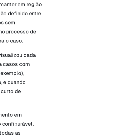
 manter em região
ção definido entre
ros sem
 no processo de
ra o caso.
visualizou cada
ara casos com
 exemplo),
o, e quando
 curto de
amento em
 configurável.
todas as