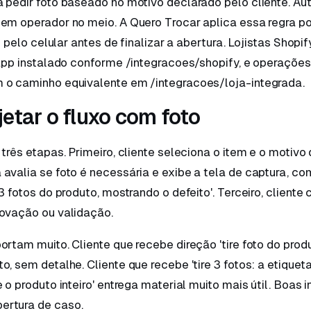
 pedir foto baseado no motivo declarado pelo cliente. Au
em operador no meio. A Quero Trocar aplica essa regra po
to pelo celular antes de finalizar a abertura. Lojistas Shop
 app instalado conforme /integracoes/shopify, e operaçõe
 o caminho equivalente em /integracoes/loja-integrada.
etar o fluxo com foto
três etapas. Primeiro, cliente seleciona o item e o motivo 
avalia se foto é necessária e exibe a tela de captura, co
3 fotos do produto, mostrando o defeito'. Terceiro, cliente
rovação ou validação.
ortam muito. Cliente que recebe direção 'tire foto do produ
o, sem detalhe. Cliente que recebe 'tire 3 fotos: a etiquet
 o produto inteiro' entrega material muito mais útil. Boas 
ertura de caso.