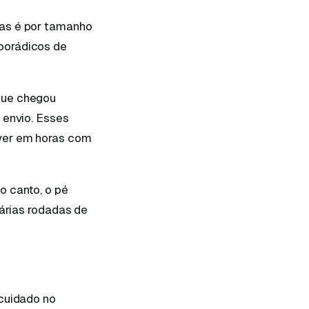
cas é por tamanho
porádicos de
que chegou
 envio. Esses
lver em horas com
o canto, o pé
várias rodadas de
 cuidado no