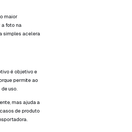
o maior
 a foto na
a simples acelera
tivo é objetivo e
 porque permite ao
 de uso.
ente, mas ajuda a
 casos de produto
nsportadora.