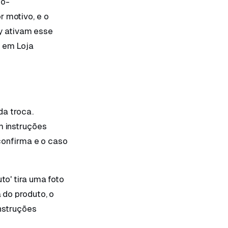
to-
r motivo, e o
ify ativam esse
s em Loja
da troca.
m instruções
 confirma e o caso
to' tira uma foto
a do produto, o
instruções