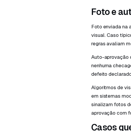
Foto e au
Foto enviada na 
visual. Caso típic
regras avaliam mo
Auto-aprovação c
nenhuma checagem
defeito declarado
Algoritmos de vi
em sistemas mode
sinalizam fotos 
aprovação com fo
Casos que