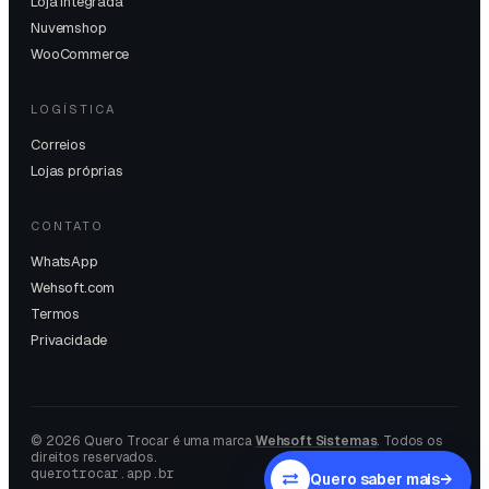
Loja Integrada
Nuvemshop
WooCommerce
LOGÍSTICA
Correios
Lojas próprias
CONTATO
WhatsApp
Wehsoft.com
Termos
Privacidade
©
2026
Quero Trocar é uma marca
Wehsoft Sistemas
. Todos os
direitos reservados.
querotrocar.app.br
Quero saber mais
→