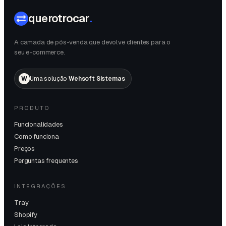
querotrocar
.
A camada de pós-venda que devolve clientes para o
seu e-commerce.
W
Uma solução
Wehsoft Sistemas
PRODUTO
Funcionalidades
Como funciona
Preços
Perguntas frequentes
INTEGRAÇÕES
Tray
Shopify