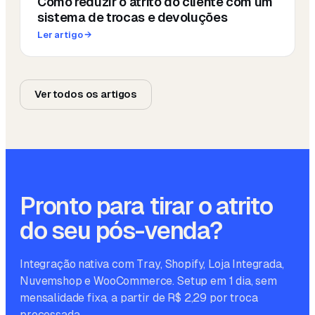
Como reduzir o atrito do cliente com um
sistema de trocas e devoluções
Ler artigo
→
Ver todos os artigos
Pronto para tirar o atrito
do seu pós-venda?
Integração nativa com Tray, Shopify, Loja Integrada,
Nuvemshop e WooCommerce. Setup em 1 dia, sem
mensalidade fixa, a partir de R$ 2,29 por troca
processada.