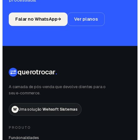
Falar no WhatsApp
→
Ver planos
querotrocar
.
A camada de pós-venda que devolve clientes para o
seu e-commerce.
W
Uma solução
Wehsoft Sistemas
PRODUTO
Funcionalidades