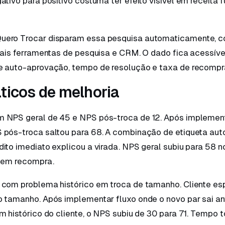
ativo para positivo costuma ter efeito visível em receita f
uero Trocar disparam essa pesquisa automaticamente, c
pais ferramentas de pesquisa e CRM. O dado fica acessíve
e auto-aprovação, tempo de resolução e taxa de recompr
ticos de melhoria
 NPS geral de 45 e NPS pós-troca de 12. Após implement
 pós-troca saltou para 68. A combinação de etiqueta aut
ito imediato explicou a virada. NPS geral subiu para 58 
o em recompra.
 com problema histórico em troca de tamanho. Cliente esp
o tamanho. Após implementar fluxo onde o novo par sai an
m histórico do cliente, o NPS subiu de 30 para 71. Tempo t