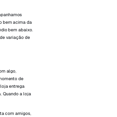
ompanhamos
io bem acima da
édio bem abaixo.
 de variação de
om algo,
e momento de
loja entrega
a. Quando a loja
nta com amigos,