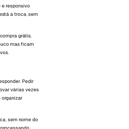
 e responsivo
está a troca, sem
 compra grátis,
ouco mas ficam
vos.
esponder. Pedir
ovar várias vezes
 organizar
ica, sem nome do
s processando,