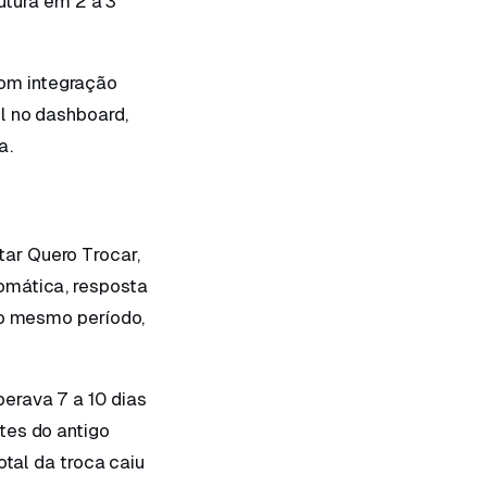
utura em 2 a 3
om integração
l no dashboard,
a.
ar Quero Trocar,
omática, resposta
no mesmo período,
erava 7 a 10 dias
tes do antigo
otal da troca caiu