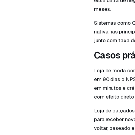
esse delta de neg
meses.
Sistemas como Q
nativa nas princi
junto com taxa d
Casos prá
Loja de moda com
em 90 dias o NPS
em minutos e créd
com efeito diret
Loja de calçados
para receber nov
voltar, baseado e