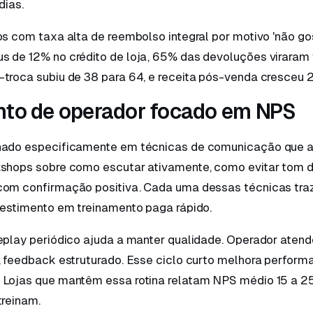
dias.
os com taxa alta de reembolso integral por motivo 'não gos
s de 12% no crédito de loja, 65% das devoluções viraram 
-troca subiu de 38 para 64, e receita pós-venda cresceu 
nto de operador focado em NPS
inado especificamente em técnicas de comunicação que
kshops sobre como escutar ativamente, como evitar tom 
com confirmação positiva. Cada uma dessas técnicas tra
vestimento em treinamento paga rápido.
leplay periódico ajuda a manter qualidade. Operador aten
, feedback estruturado. Esse ciclo curto melhora performa
 Lojas que mantêm essa rotina relatam NPS médio 15 a 2
treinam.