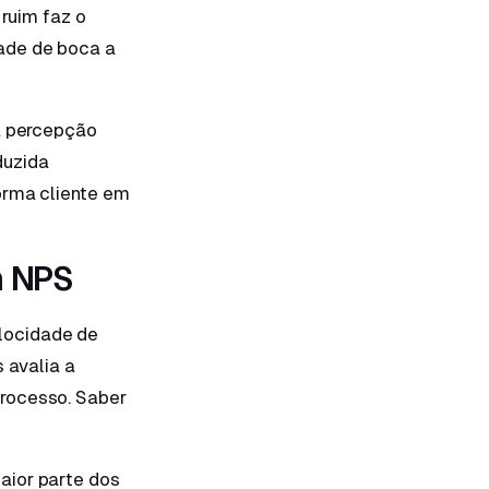
 ruim faz o
ade de boca a
na percepção
duzida
orma cliente em
m NPS
locidade de
 avalia a
processo. Saber
aior parte dos