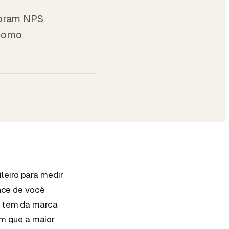
horam NPS
 como
leiro para medir
ance de você
e tem da marca
m que a maior