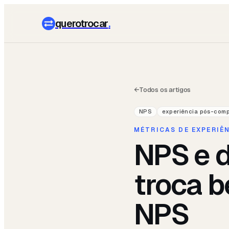
querotrocar
.
←
Todos os artigos
NPS
experiência pós-com
MÉTRICAS DE EXPERIÊ
NPS e 
troca b
NPS