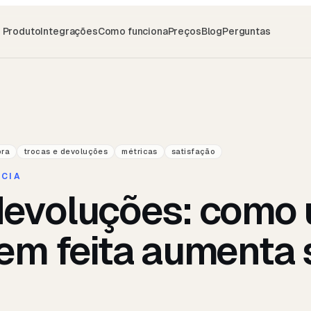
Produto
Integrações
Como funciona
Preços
Blog
Perguntas
pra
trocas e devoluções
métricas
satisfação
NCIA
devoluções: como
em feita aumenta 