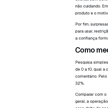
não cuidando. Em
produto e o moti
Por fim, surpresa
para usar, restri
a confiança form
Como med
Pesquisa simples
de 0 a 10, qual 
comentário. Pelo 
32%.
Comparar com o N
geral, a operaçã