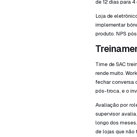
de 12 dias para 4 
Loja de eletrônic
implementar bônu
produto. NPS pós
Treiname
Time de SAC tre
rende muito. Wor
fechar conversa 
pós-troca, e o in
Avaliação por ro
supervisor avalia
longo dos meses.
de lojas que não 