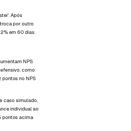
tei'. Após
troca por outro
22% em 60 dias.
 aumentam NPS
defensivo, como
z pontos no NPS
de caso simulado,
nce individual ao
5 pontos acima