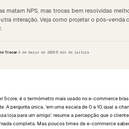
das matam NPS, mas trocas bem resolvidas mel
utra interação. Veja como projetar o pós-venda
.
ro Trocar
·
·
4 de março de 2026
8
min de leitura
r Score, é o termômetro mais usado no e-commerce brasi
te. A pergunta única, 'em uma escala de 0 a 10, qual a ch
sa loja para um amigo', resume a percepção que o client
ornada completa. Mas poucos times de e-commerce sabe