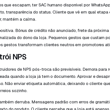
os que escapam, ter SAC humano disponível por WhatsApp
to, transparência do status. Cliente que vê em qual etapa 
ar, mantém a calma.
positiva. Bônus de crédito não anunciado, frete da próxima
alizada do dono da loja. Pequenos gestos que custam p
s gestos transformam clientes neutros em promotores ati
trói NPS
truidores de NPS pós-troca são previsíveis. Demora para r
neada quando a loja já tem o documento. Aprovar e desapr
o. Não enviar etiqueta automática, deixando o cliente que
reios sozinho.
também derruba. Mensagens padrão com erros de gramát
exto do produto. O cliente percebe que a loja está apena