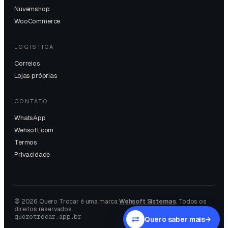
Nuvemshop
WooCommerce
LOGÍSTICA
Correios
Lojas próprias
CONTATO
WhatsApp
Wehsoft.com
Termos
Privacidade
©
2026
Quero Trocar é uma marca
Wehsoft Sistemas
. Todos os
direitos reservados.
querotrocar.app.br
Quero saber mais
→