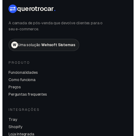
querotrocar
.
A camada de pós-venda que devolve clientes para o
seu e-commerce.
W
Uma solução
Wehsoft Sistemas
PRODUTO
Funcionalidades
Como funciona
Preços
Perguntas frequentes
INTEGRAÇÕES
Tray
Shopify
Loja Integrada