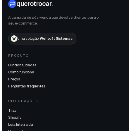
querotrocar
.
A camada de pós-venda que devolve clientes para o
seu e-commerce.
W
Uma solução
Wehsoft Sistemas
PRODUTO
Funcionalidades
Como funciona
Preços
Perguntas frequentes
INTEGRAÇÕES
Tray
Shopify
Loja Integrada